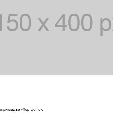
априклад на «
Портфоліо
».