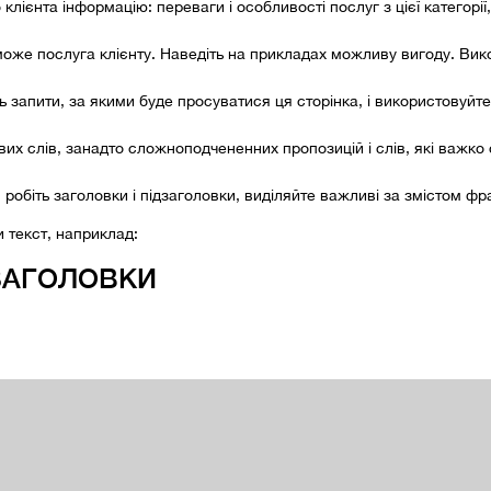
клієнта інформацію: переваги і особливості послуг з цієї категор
може послуга клієнту. Наведіть на прикладах можливу вигоду. Вико
ть запити, за якими буде просуватися ця сторінка, і використовуйте ї
их слів, занадто сложноподчененних пропозицій і слів, які важко
, робіть заголовки і підзаголовки, виділяйте важливі за змістом 
 текст, наприклад:
ДЗАГОЛОВКИ