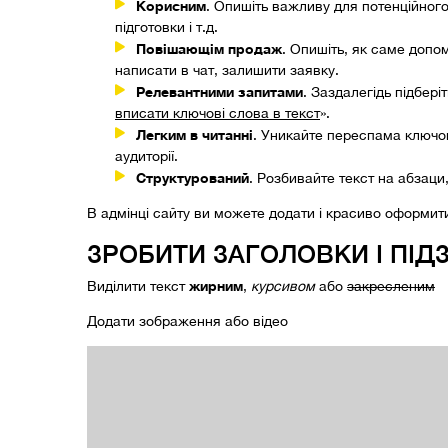
Корисним
. Опишіть важливу для потенційного 
підготовки і т.д.
Повішающім продаж
. Опишіть, як саме допо
написати в чат, залишити заявку.
Релевантними запитами
. Заздалегідь підбері
вписати ключові слова в текст
».
Легким в читанні
. Уникайте переспама ключов
аудиторії.
Структурований
. Розбивайте текст на абзаци
В адмінці сайту ви можете додати і красиво оформити
ЗРОБИТИ ЗАГОЛОВКИ І ПІ
жирним
Виділити текст
,
курсивом
або
закресленим
Додати зображення або відео