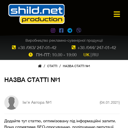
Виробництво рекламно-сувенірної продукції
+38 /063/ 247-01-42
+38 /044/ 247-01-42
ПН-ПТ: 10.00 - 19:00
UK
|
RU
/
/
СТАТТІ
НАЗВА СТАТТІ №1
НАЗВА СТАТТІ №1
Ім'я Автора №1
(04.01.2021)
Додайте тут статтю, оптимізовану під інформаційні запити.
Вона сприятиме SEO-просуванню, поліпшенню репутації