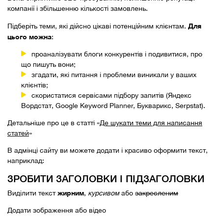
компанії і збільшенню кількості замовлень.
Для
Підберіть теми, які дійсно цікаві потенційним клієнтам.
цього можна
:
проаналізувати блоги конкурентів і подивитися, про
що пишуть вони;
згадати, які питання і проблеми виникали у ваших
клієнтів;
скористатися сервісами підбору запитів (Яндекс
Вордстат, Google Keyword Planner, Букварикс, Serpstat).
Детальніше про це в статті «
Де шукати теми для написання
статей
»
В адмінці сайту ви можете додати і красиво оформити текст,
наприклад:
ЗРОБИТИ ЗАГОЛОВКИ І ПІДЗАГОЛОВКИ
жирним
Виділити текст
,
курсивом
або
закресленим
Додати зображення або відео